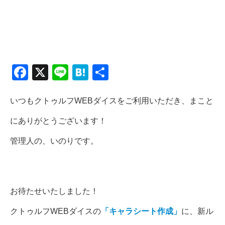
F
X
Li
H
共
a
n
at
有
c
e
e
いつもクトゥルフWEBダイスをご利用いただき、まこと
e
n
にありがとうございます！
b
a
管理人の、いのりです。
o
o
k
お待たせいたしました！
クトゥルフWEBダイスの
「キャラシート作成」
に、新ル