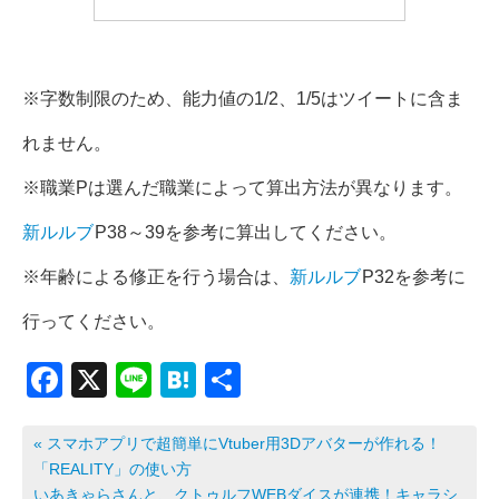
※字数制限のため、能力値の1/2、1/5はツイートに含ま
れません。
※職業Pは選んだ職業によって算出方法が異なります。
新ルルブ
P38～39を参考に算出してください。
※年齢による修正を行う場合は、
新ルルブ
P32を参考に
行ってください。
F
X
Li
H
共
a
n
at
有
c
e
e
« スマホアプリで超簡単にVtuber用3Dアバターが作れる！
「REALITY」の使い方
e
n
いあきゃらさんと、クトゥルフWEBダイスが連携！キャラシ