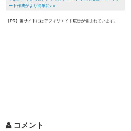
b
a
ート作成がより簡単に♪ »
o
【PR】当サイトにはアフィリエイト広告が含まれています。
o
k
コメント