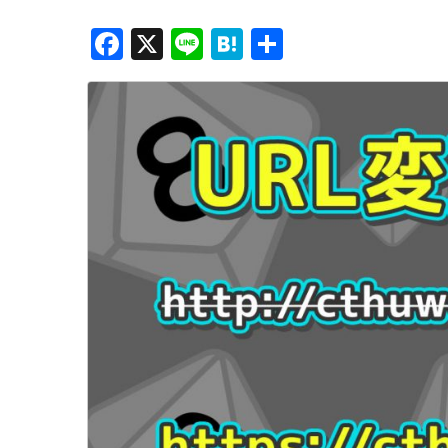
F
X
Li
H
共
a
n
at
有
c
e
e
e
n
b
a
o
o
k