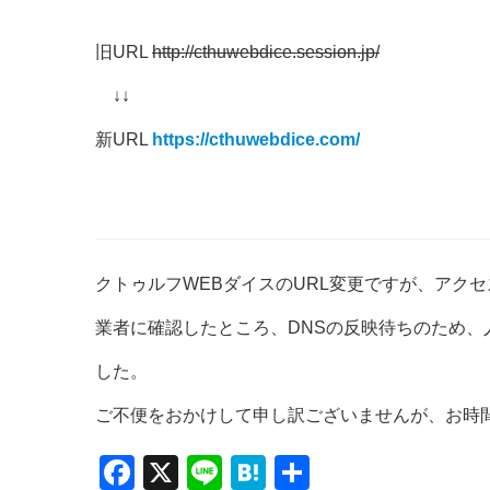
旧URL
http://cthuwebdice.session.jp/
↓↓
新URL
https://cthuwebdice.com/
クトゥルフWEBダイスのURL変更ですが、アク
業者に確認したところ、DNSの反映待ちのため
した。
ご不便をおかけして申し訳ございませんが、お時
F
X
Li
H
共