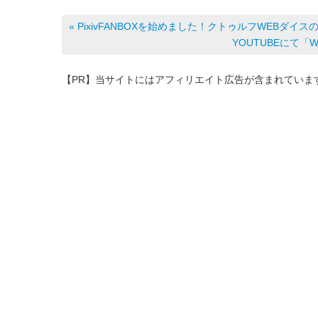
a
n
at
有
« PixivFANBOXを始めました！クトゥルフWEBダ
c
e
e
YOUTUBEにて「
e
n
b
a
【PR】当サイトにはアフィリエイト広告が含まれていま
o
o
k