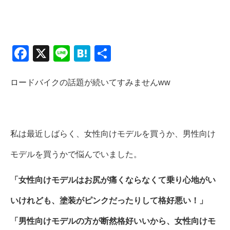
F
X
Li
H
共
a
n
at
有
c
e
e
ロードバイクの話題が続いてすみませんww
e
n
b
a
o
私は最近しばらく、女性向けモデルを買うか、男性向け
o
モデルを買うかで悩んでいました。
k
「女性向けモデルはお尻が痛くならなくて乗り心地がい
いけれども、塗装がピンクだったりして格好悪い！」
「男性向けモデルの方が断然格好いいから、女性向けモ