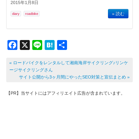
2015年1月8日
» 読む
diary
roadbike
F
X
Li
H
共
a
n
at
有
c
e
e
« ロードバイクをレンタルして湘南海岸サイクリング♪リンケ
ージサイクリングさん
e
n
サイト公開から3ヶ月間にやったSEO対策と宣伝まとめ »
b
a
o
【PR】当サイトにはアフィリエイト広告が含まれています。
o
k