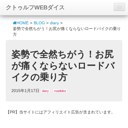
クトゥルフWEBダイス
ダイスロール
HOME
>
BLOG
>
diary
>
姿勢で全然ちがう！お尻が痛くならないロードバイクの乗り
キャラシート作成
方
シナリオ
姿勢で全然ちがう！お尻
素材
が痛くならないロードバ
BLOG
イクの乗り方
FANBOX
2015年1月17日
diary
roadbike
【PR】当サイトにはアフィリエイト広告が含まれています。